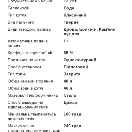
Потужність номінальна
12 кВт
Теплоносій
Вода
Тип котла
Класичний
Вид пального
Тверде
Види твердого палива
Дрова, Брикети, Кам'яне
вугілля
Автоматична подача
Ні
палива
Коефіцієнт корисної дії
85 %
Призначення котла
Одноконтурний
Спосіб установки
Підлоговий
Тип топки
Закрита
Об'єм камери згоряння
48 л
Об'єм води в котлі
46 л
Матеріал теплообмінника
Сталь
Спосіб відведення
Димар
відпрацьованих газів
Мінімальна температура
100 град.
димових газів
Максимальна
240 град.
температура димових газів