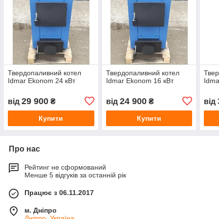
Твердопаливний котел
Твердопаливний котел
Твер
Idmar Ekonom 24 кВт
Idmar Ekonom 16 кВт
Idma
29 900
24 900
від
₴
від
₴
від
Купити
Купити
Про нас
Рейтинг не сформований
Менше 5 відгуків за останній рік
Працює з 06.11.2017
м. Дніпро
Дніпро, Україна