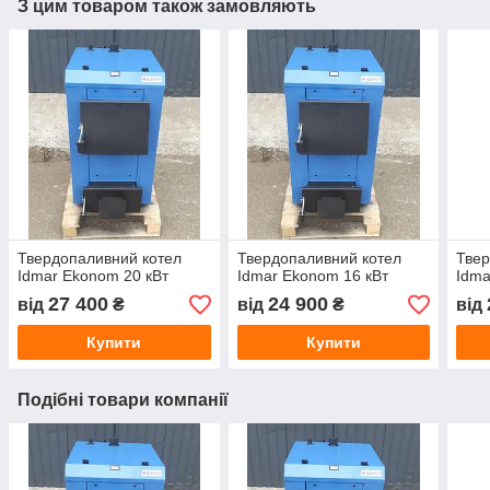
З цим товаром також замовляють
Твердопаливний котел
Твердопаливний котел
Твер
Idmar Ekonom 20 кВт
Idmar Ekonom 16 кВт
Idma
27 400
24 900
від
₴
від
₴
від
Купити
Купити
Подібні товари компанії