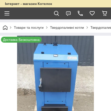
Інтернет - магазин Котелок
Товари та послуги
Твердопаливні котли
Твердопалив
Доставка Безкоштовна