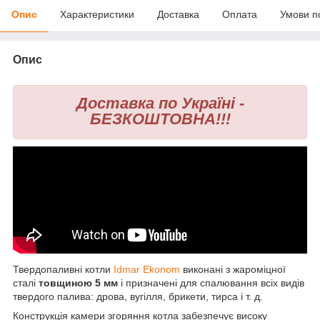
Опис
Характеристики
Доставка
Оплата
Умови п
Опис
Доставка по Україні -
БЕЗКОШТОВНА!!!
Твердопаливні котли
Idmar Ekonom
виконані з жароміцної
сталі
товщиною 5 мм
і призначені для спалювання всіх видів
твердого палива: дрова, вугілля, брикети, тирса і т. д.
Конструкція камери згоряння котла забезпечує високу