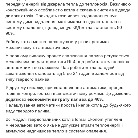
передачу енергії від джерела тепла до теплоносія. Важливою
конструкційною особливістю котла є складна система відводу
димових газів. Проходять гази через водонаполненную
систему димовидалення, максимально віддають тепло в
систему опалення, що підвищує ККД котла і становить 80 –
90%.
Роботу котла можна налаштувати у різних режимах –
механічному та автоматичному.
У першому випадку процес спалювання палива регулюється
механічним регулятором тяги Rt-4, що робить котел повністю
автономним і незалежним. Час роботи котла на одній
завантаження становить від 5 до 24 годин в залежності від
типу твердого палива.
У другому випадку, при встановлення автоматики, процес
горіння контролюється в автоматичному режимі. Це дозволяє
додатково
економити витрату палива до 40%
.
Налаштування автоматики проста і неприхотла до будь-якого
виду твердого палива.
Всі моделі твердопаливних котлів Idmar Ekonom утеплені
мінеральною ватою яка не допускає втрати теплоенергії і
акумулює надлишкове тепло в систему опалення.