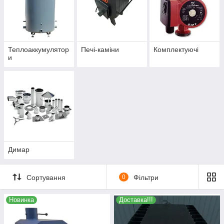
Теплоаккумулятор
Печі-каміни
Комплектуючі
и
Димар
Сортування
0
Фільтри
Новинка
Доставка!!!