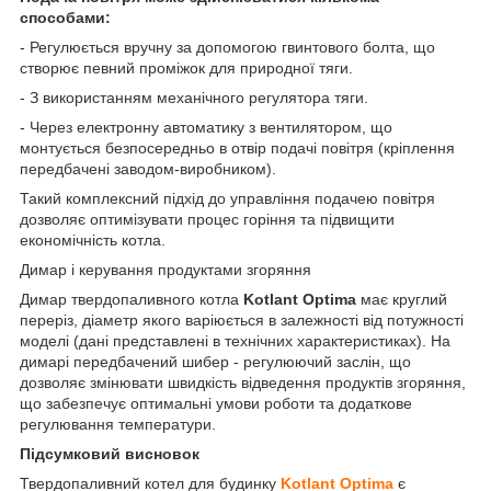
способами:
- Регулюється вручну за допомогою гвинтового болта, що
створює певний проміжок для природної тяги.
- З використанням механічного регулятора тяги.
- Через електронну автоматику з вентилятором, що
монтується безпосередньо в отвір подачі повітря (кріплення
передбачені заводом-виробником).
Такий комплексний підхід до управління подачею повітря
дозволяє оптимізувати процес горіння та підвищити
економічність котла.
Димар і керування продуктами згоряння
Димар твердопаливного котла
Kotlant Optima
має круглий
переріз, діаметр якого варіюється в залежності від потужності
моделі (дані представлені в технічних характеристиках). На
димарі передбачений шибер - регулюючий заслін, що
дозволяє змінювати швидкість відведення продуктів згоряння,
що забезпечує оптимальні умови роботи та додаткове
регулювання температури.
Підсумковий висновок
Твердопаливний котел для будинку
Kotlant Optima
є