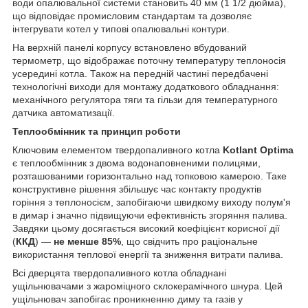
води опалювальної системи становить 40 мм (1 1/2 дюйма),
що відповідає промисловим стандартам та дозволяє
інтегрувати котел у типові опалювальні контури.
На верхній панелі корпусу встановлено вбудований
термометр, що відображає поточну температуру теплоносія
усередині котла. Також на передній частині передбачені
технологічні виходи для монтажу додаткового обладнання:
механічного регулятора тяги та гільзи для температурного
датчика автоматизації.
Теплообмінник та принцип роботи
Ключовим елементом твердопаливного котла
Kotlant Optima
є теплообмінник з двома водонаповненими полицями,
розташованими горизонтально над топковою камерою. Таке
конструктивне рішення збільшує час контакту продуктів
горіння з теплоносієм, запобігаючи швидкому виходу полум'я
в димар і значно підвищуючи ефективність згоряння палива.
Завдяки цьому досягається високий коефіцієнт корисної дії
(
ККД
) —
не менше 85%
, що свідчить про раціональне
використання теплової енергії та зниження витрати палива.
Всі дверцята твердопаливного котла обладнані
ущільнювачами з жароміцного склокерамічного шнура. Цей
ущільнювач запобігає проникненню диму та газів у