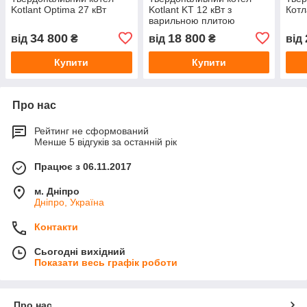
Kotlant Optima 27 кВт
Kotlant KT 12 кВт з
Котл
варильною плитою
34 800
18 800
від
₴
від
₴
від
Купити
Купити
Про нас
Рейтинг не сформований
Менше 5 відгуків за останній рік
Працює з 06.11.2017
м. Дніпро
Дніпро, Україна
Контакти
Сьогодні вихідний
Показати весь графік роботи
Про нас