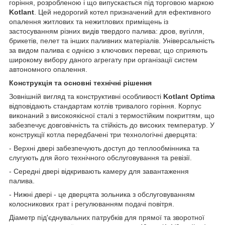
горіння, розробленою і що випускається під торговою маркою
Kotlant
. Цей недорогий котел призначений для ефективного
опалення житлових та нежитлових приміщень із
застосуванням різних видів твердого палива: дров, вугілля,
брикетів, пелет та інших паливних матеріалів. Універсальність
за видом палива є однією з ключових переваг, що сприяють
широкому вибору даного агрегату при організації систем
автономного опалення.
Конструкція та основні технічні рішення
Зовнішній вигляд та конструктивні особливості
Kotlant Optima
відповідають стандартам котлів тривалого горіння. Корпус
виконаний з високоякісної сталі з термостійким покриттям, що
забезпечує довговічність та стійкість до високих температур. У
конструкції котла передбачені три технологічні дверцята:
- Верхні двері забезпечують доступ до теплообмінника та
слугують для його технічного обслуговування та ревізії.
- Середні двері відкривають камеру для завантаження
палива.
- Нижні двері - це дверцята зольника з обслуговуванням
колосникових грат і регулюванням подачі повітря.
Діаметр під'єднувальних патрубків для прямої та зворотної