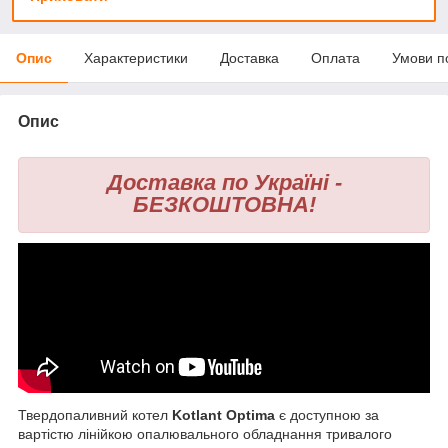
Опис
Характеристики
Доставка
Оплата
Умови п
Опис
Доставка по Україні -
БЕЗКОШТОВНА!
Твердопаливний котел
Kotlant Optima
є доступною за
вартістю лінійкою опалювального обладнання тривалого