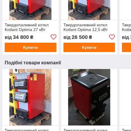
Твердопаливний котел
Твердопаливний котел
Твер
Kotlant Optima 27 кВт
Kotlant Optima 12,5 кВт
Kotl
34 800
26 500
від
₴
від
₴
від
Купити
Купити
Подібні товари компанії
Твердопаливний котел
Твердопаливний котел
Твер