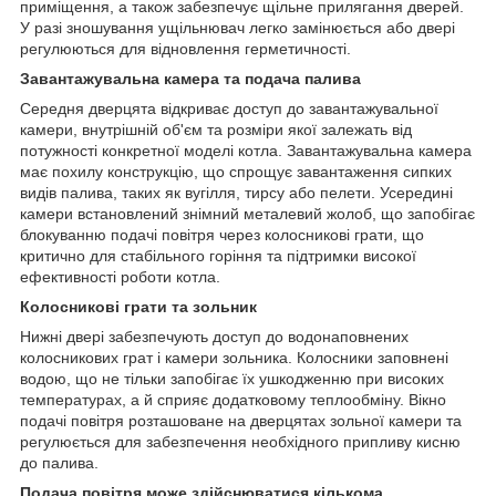
приміщення, а також забезпечує щільне прилягання дверей.
У разі зношування ущільнювач легко замінюється або двері
регулюються для відновлення герметичності.
Завантажувальна камера та подача палива
Середня дверцята відкриває доступ до завантажувальної
камери, внутрішній об'єм та розміри якої залежать від
потужності конкретної моделі котла. Завантажувальна камера
має похилу конструкцію, що спрощує завантаження сипких
видів палива, таких як вугілля, тирсу або пелети. Усередині
камери встановлений знімний металевий жолоб, що запобігає
блокуванню подачі повітря через колосникові грати, що
критично для стабільного горіння та підтримки високої
ефективності роботи котла.
Колосникові грати та зольник
Нижні двері забезпечують доступ до водонаповнених
колосникових грат і камери зольника. Колосники заповнені
водою, що не тільки запобігає їх ушкодженню при високих
температурах, а й сприяє додатковому теплообміну. Вікно
подачі повітря розташоване на дверцятах зольної камери та
регулюється для забезпечення необхідного припливу кисню
до палива.
Подача повітря може здійснюватися кількома