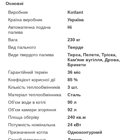
Основні
Виробник
Kotlant
Країна виробник
Україна
Автоматична подача
Ні
палива
Вага
230 кг
Вид пального
Тверде
Види твердого палива
Тирса, Пелети, Тріска,
Кам'яне вугілля, Дрова,
Брикети
Гарантійний термін
36 міс
Коефіцієнт корисної дії
85 %
Кількість теплообмінників
3 шт.
Матеріал теплообмінника
Сталь
Об'єм води в котлі
90 л
Об'єм камери згоряння
92 л
Площа обігріву
240 кв.м
Потужність номінальна
24 кВт
Призначення котла
Одноконтурний
Спосіб відведення
Димар