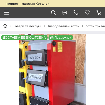
Інтернет - магазин Котелок
Товари та послуги
Твердопаливні котли
Котли трива
ДОСТАВКА БЕЗКОШТОВНА
Подарунок