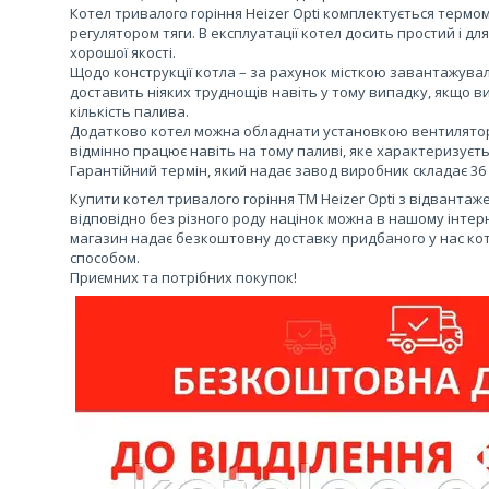
Котел тривалого горіння Heizer Opti комплектується терм
регулятором тяги. В експлуатації котел досить простий і д
хорошої якості.
Щодо конструкції котла – за рахунок місткою завантажув
доставить ніяких труднощів навіть у тому випадку, якщо 
кількість палива.
Додатково котел можна обладнати установкою вентилято
відмінно працює навіть на тому паливі, яке характеризуєть
Гарантійний термін, який надає завод виробник складає 36 
Купити котел тривалого горіння ТМ Heizer Opti з відвантаж
відповідно без різного роду націнок можна в нашому інтер
магазин надає безкоштовну доставку придбаного у нас котл
способом.
Приємних та потрібних покупок!