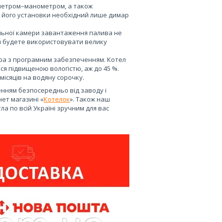
ометром–манометром, а також
ля його установки необхідний лише димар
альної камери завантаження палива не
ви будете використовувати велику
ра з програмним забезпеченням. Котел
ся підвищеною вологістю, аж до 45 %.
місяців на водяну сорочку.
енням безпосередньо від заводу і
нет магазині «
Котелок
». Також наш
а по всій Україні зручним для вас