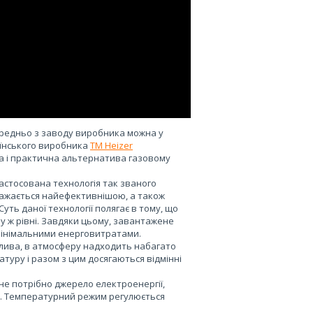
ередньо з заводу виробника можна у
аїнського виробника
TM Heizer
а і практична альтернатива газовому
 застосована технологія так званого
вважається найефективнішою, а також
ть даної технології полягає в тому, що
у ж рівні. Завдяки цьому, завантажене
 мінімальними енерговитратами.
алива, в атмосферу надходить набагато
туру і разом з цим досягаються відмінні
не потрібно джерело електроенергії,
і. Температурний режим регулюється