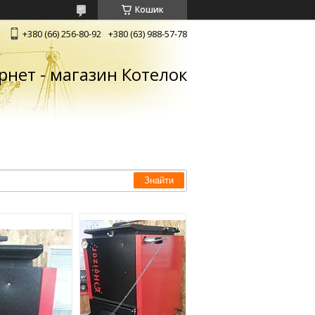
Кошик
+380 (66) 256-80-92
+380 (63) 988-57-78
рнет - магазин Котелок
Знайти