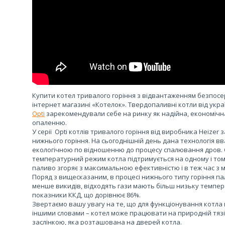
Купити котел тривалого горіння з відвантаженням безпос
інтернет магазині «Котелок». Твердопаливні котли від укр
Opti
зарекомендували себе на ринку як надійна, економічн
опаленню.
У серії Opti котлів тривалого горіння від виробника Heizer
нижнього горіння. На сьогоднішній день дана технологія 
екологічною по відношенню до процесу спалювання дров. Су
температурний режим котла підтримується на одному і том
паливо згоряє з максимальною ефективністю і в теж час з
Поряд з вищесказаним, в процесі нижнього типу горіння п
менше викидів, відходять гази мають більш низьку темпера
показники ККД, що дорівнює 86%.
Звертаємо вашу увагу на те, що для функціонування котла 
іншими словами – котел може працювати на природній тяз
заслінкою, яка розташована на дверей котла.