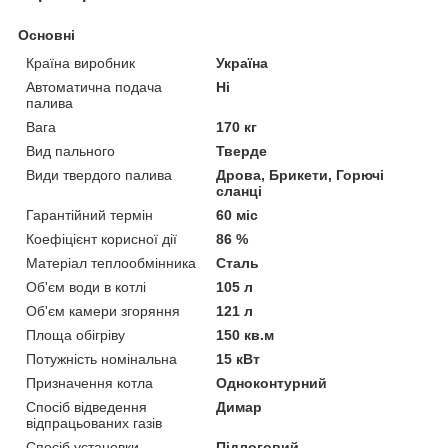
Основні
Країна виробник
Україна
Автоматична подача
Ні
палива
Вага
170 кг
Вид пального
Тверде
Види твердого палива
Дрова, Брикети, Горючі
сланці
Гарантійний термін
60 міс
Коефіцієнт корисної дії
86 %
Матеріал теплообмінника
Сталь
Об'єм води в котлі
105 л
Об'єм камери згоряння
121 л
Площа обігріву
150 кв.м
Потужність номінальна
15 кВт
Призначення котла
Одноконтурний
Спосіб відведення
Димар
відпрацьованих газів
Спосіб установки
Підлоговий