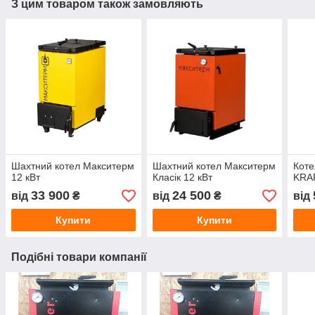
З цим товаром також замовляють
Шахтний котел Макситерм
Шахтний котел Макситерм
Коте
12 кВт
Класік 12 кВт
KRAF
33 900
24 500
від
₴
від
₴
від
Купити
Купити
Подібні товари компанії