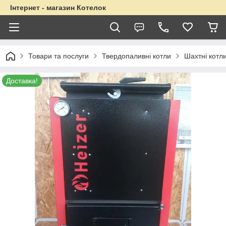
Інтернет - магазин Котелок
Товари та послуги
Твердопаливні котли
Шахтні котл
Доставка!