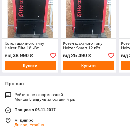
Котел шахтного типу
Котел шахтного типу
Коте
Heizer Elite 18 кВт
Heizer Smart 12 кВт
Heiz
38 990
25 490
від
₴
від
₴
від
Купити
Купити
Про нас
Рейтинг не сформований
Менше 5 відгуків за останній рік
Працює з 06.11.2017
м. Дніпро
Дніпро, Україна