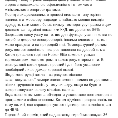
згоряє з максимальною ефективністю і в теж час з
мінімальними енерговитратами.
Поряд з вищесказаним, в процесі нижнього типу горіння
палива, в атмосферу надходить набагато менше викидів,
відходять гази мають більш низьку температуру і разом з цим
досягаються відмінні показники ККД, що дорівнює 86%.
Звертаємо вашу увагу на те, що для функціонування котла не
потрібно джерело електроенергії, іншими словами – котел
може працювати на природній тязі. Температурний режим
регулюється заслінкою, яка розташована на дверей котла.
Котел тривалого горіння Heizer Elite комплектується
термометром–манометром, а також регулятором тяги. В
експлуатації котел досить простий і для його установки
необхідний лише димар хорошої якості.
Щодо конструкції котла – за рахунок місткою
завантажувальної камери завантаження палива не доставить
ніяких труднощів навіть у тому випадку, якщо ви будете
використовувати велику кількість палива.
Додатково котел можна обладнати установкою вентилятора з
програмним забезпеченням. Котел відмінно працює навіть на
тому паливі, яке характеризується підвищеною вологістю, аж
до 45 %.
Гарантійний термін, який надає завод виробник складає 36