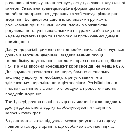
розташовані зверху, що полегшує доступ до завантажувальної
камери. Унікальна трапецієподібна форма цієї камери
запобігає застряванню деревини та забезпечує рівномірне
згоряння. Всі двері оснащені пластиковими ручками,
роликовими притискними механізмами з можливістю
регулювання та ущільнювальними шнурами, забезпечуючи
надійну герметизацію та запобігаючи проникненню диму в
приміщення.
Доступ до ревізії триходового теплообмінника забезпечується
другими верхніми дверима. Завдяки великій площі
теплообміну та утепленню котла мінеральною ватою,
Bizon
FS Trio
має високий
коефіцієнт корисної дії, не менше 87%
.
Для зручності розпалювання передбачено спеціальну
заслінку у відсіку теплообміну, а регулювання тяги
здійснюється переміщенням цієї заслінки. Ревізійні вікна в
нижній частині котла значно спрощують процес очищення
продуктів згоряння.
Треті двері, розташовані на лицьовій частині котла, надають
доступ до зольного відсіку та обслуговування чавунних
колосникових грат.
За допомогою люка піддувала можна регулювати подачу
повітря в камеру згоряння, що особливо важливо під час