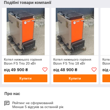
Подібні товари компанії
Котел нижнього горіння
Котел нижнього горіння
Коте
Bizon FS Trio 20 кВт
Bizon FS Trio 18 кВт
Bizo
49 900
48 900
від
₴
від
₴
від
Купити
Купити
Про нас
Рейтинг не сформований
Менше 5 відгуків за останній рік