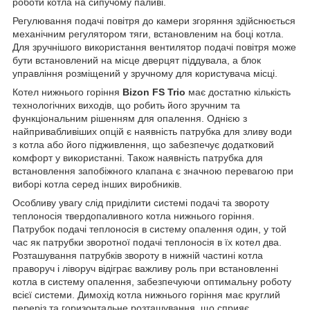
роботи котла на сипучому паливі.
Регулювання подачі повітря до камери згоряння здійснюється
механічним регулятором тяги, встановленим на боці котла.
Для зручнішого використання вентилятор подачі повітря може
бути встановлений на місце дверцят піддувала, а блок
управління розміщений у зручному для користувача місці.
Котел нижнього горіння
Bizon FS Trio
має достатню кількість
технологічних виходів, що робить його зручним та
функціональним рішенням для опалення. Однією з
найпривабливіших опцій є наявність патрубка для зливу води
з котла або його підживлення, що забезпечує додатковий
комфорт у використанні. Також наявність патрубка для
встановлення запобіжного клапана є значною перевагою при
виборі котла серед інших виробників.
Особливу увагу слід приділити системі подачі та звороту
теплоносія твердопаливного котла нижнього горіння.
Патрубок подачі теплоносія в систему опалення один, у той
час як патрубки зворотної подачі теплоносія в їх котел два.
Розташування патрубків звороту в нижній частині котла
праворуч і ліворуч відіграє важливу роль при встановленні
котла в систему опалення, забезпечуючи оптимальну роботу
всієї системи. Димохід котла нижнього горіння має круглий
переріз та горизонтальне розташування, що сприяє