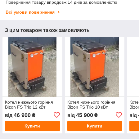
Повернення товару впродовж 14 днів за домовленістю
Всі умови повернення
З цим товаром також замовляють
Котел нижнього горіння
Котел нижнього горіння
Коте
Bizon FS Trio 12 кВт
Bizon FS Trio 10 кВт
Bizo
46 900
45 900
від
₴
від
₴
від
Купити
Купити