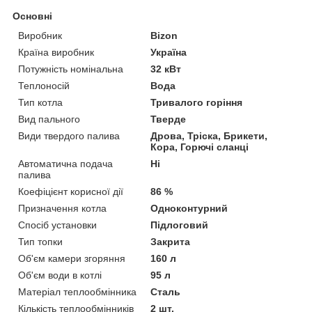
Основні
Виробник
Bizon
Країна виробник
Україна
Потужність номінальна
32 кВт
Теплоносій
Вода
Тип котла
Тривалого горіння
Вид пального
Тверде
Види твердого палива
Дрова, Тріска, Брикети,
Кора, Горючі сланці
Автоматична подача
Ні
палива
Коефіцієнт корисної дії
86 %
Призначення котла
Одноконтурний
Спосіб установки
Підлоговий
Тип топки
Закрита
Об'єм камери згоряння
160 л
Об'єм води в котлі
95 л
Матеріал теплообмінника
Сталь
Кількість теплообмінників
2 шт.