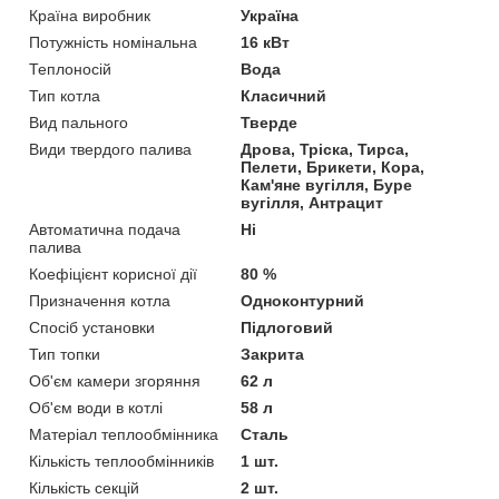
Країна виробник
Україна
Потужність номінальна
16 кВт
Теплоносій
Вода
Тип котла
Класичний
Вид пального
Тверде
Види твердого палива
Дрова, Тріска, Тирса,
Пелети, Брикети, Кора,
Кам'яне вугілля, Буре
вугілля, Антрацит
Автоматична подача
Ні
палива
Коефіцієнт корисної дії
80 %
Призначення котла
Одноконтурний
Спосіб установки
Підлоговий
Тип топки
Закрита
Об'єм камери згоряння
62 л
Об'єм води в котлі
58 л
Матеріал теплообмінника
Сталь
Кількість теплообмінників
1 шт.
Кількість секцій
2 шт.