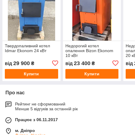
Твердопаливний котел
Недорогий котел
Недо
Idmar Ekonom 24 кВт
опалення Bizon Ekonom
опал
10 кВт
20 к
29 900
23 400
від
₴
від
₴
від
Купити
Купити
Про нас
Рейтинг не сформований
Менше 5 відгуків за останній рік
Працює з 06.11.2017
м. Дніпро