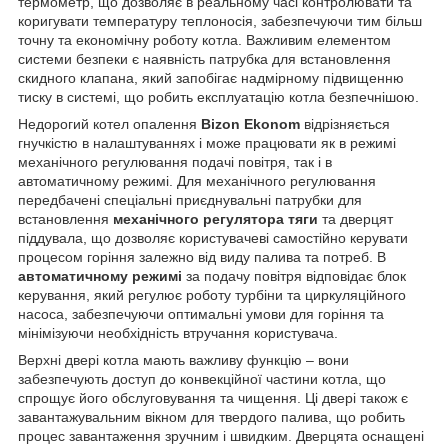
термометр, що дозволяє в реальному часі контролювати та
коригувати температуру теплоносія, забезпечуючи тим більш
точну та економічну роботу котла. Важливим елементом
системи безпеки є наявність патрубка для встановлення
скидного клапана, який запобігає надмірному підвищенню
тиску в системі, що робить експлуатацію котла безпечнішою.
Недорогий котел опалення
Bizon Ekonom
відрізняється
гнучкістю в налаштуваннях і може працювати як в режимі
механічного регулювання подачі повітря, так і в
автоматичному режимі. Для механічного регулювання
передбачені спеціальні приєднувальні патрубки для
встановлення
механічного регулятора тяги
та дверцят
піддувала, що дозволяє користувачеві самостійно керувати
процесом горіння залежно від виду палива та потреб. В
автоматичному режимі
за подачу повітря відповідає блок
керування, який регулює роботу турбіни та циркуляційного
насоса, забезпечуючи оптимальні умови для горіння та
мінімізуючи необхідність втручання користувача.
Верхні двері котла мають важливу функцію – вони
забезпечують доступ до конвекційної частини котла, що
спрощує його обслуговування та чищення. Ці двері також є
завантажувальним вікном для твердого палива, що робить
процес завантаження зручним і швидким. Дверцята оснащені