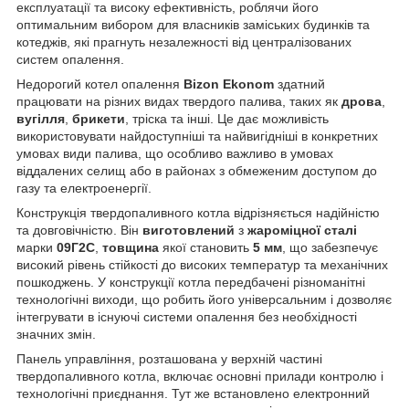
експлуатації та високу ефективність, роблячи його
оптимальним вибором для власників заміських будинків та
котеджів, які прагнуть незалежності від централізованих
систем опалення.
Недорогий котел опалення
Bizon Ekonom
здатний
працювати на різних видах твердого палива, таких як
дрова
,
вугілля
,
брикети
, тріска та інші. Це дає можливість
використовувати найдоступніші та найвигідніші в конкретних
умовах види палива, що особливо важливо в умовах
віддалених селищ або в районах з обмеженим доступом до
газу та електроенергії.
Конструкція твердопаливного котла відрізняється надійністю
та довговічністю. Він
виготовлений
з
жароміцної сталі
марки
09Г2С
,
товщина
якої становить
5 мм
, що забезпечує
високий рівень стійкості до високих температур та механічних
пошкоджень. У конструкції котла передбачені різноманітні
технологічні виходи, що робить його універсальним і дозволяє
інтегрувати в існуючі системи опалення без необхідності
значних змін.
Панель управління, розташована у верхній частині
твердопаливного котла, включає основні прилади контролю і
технологічні приєднання. Тут же встановлено електронний