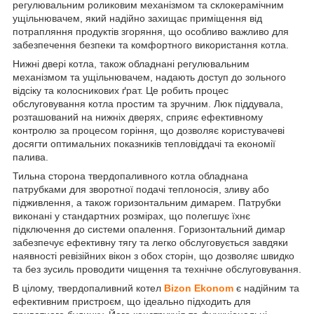
регулювальним роликовим механізмом та склокерамічним
ущільнювачем, який надійно захищає приміщення від
потрапляння продуктів згоряння, що особливо важливо для
забезпечення безпеки та комфортного використання котла.
Нижні двері котла, також обладнані регулювальним
механізмом та ущільнювачем, надають доступ до зольного
відсіку та колосникових ґрат. Це робить процес
обслуговування котла простим та зручним. Люк піддувала,
розташований на нижніх дверях, сприяє ефективному
контролю за процесом горіння, що дозволяє користувачеві
досягти оптимальних показників тепловіддачі та економії
палива.
Тильна сторона твердопаливного котла обладнана
патрубками для зворотної подачі теплоносія, зливу або
підживлення, а також горизонтальним димарем. Патрубки
виконані у стандартних розмірах, що полегшує їхнє
підключення до системи опалення. Горизонтальний димар
забезпечує ефективну тягу та легко обслуговується завдяки
наявності ревізійних вікон з обох сторін, що дозволяє швидко
та без зусиль проводити чищення та технічне обслуговування.
В цілому, твердопаливний котел
Bizon Ekonom
є надійним та
ефективним пристроєм, що ідеально підходить для