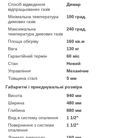
Спосіб відведення
Димар
відпрацьованих газів
Мінімальна температура
100 град.
димових газів
Максимальна
240 град.
температура димових газів
Площа обігріву
160 кв.м
Вага
130 кг
Гарантійний термін
60 міс
Стан
Новий
Управління
Механічне
Товщина сталі
5 мм
Габаритні і приєднувальні розміри
Висота
940 мм
Ширина
480 мм
Глибина
880 мм
Вхід в систему опалення
1 1/2"
Повернення з системи
1 1/2"
опалення
Діаметр димоходу
160 мм