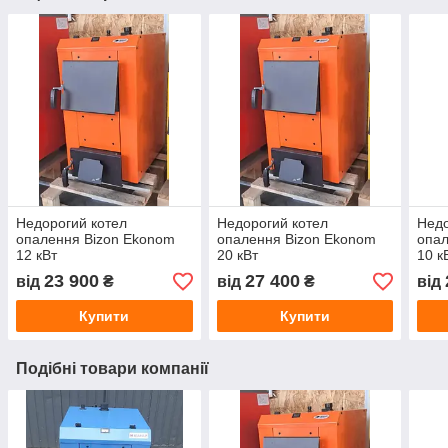
Недорогий котел
Недорогий котел
Недо
опалення Bizon Ekonom
опалення Bizon Ekonom
опал
12 кВт
20 кВт
10 к
23 900
27 400
від
₴
від
₴
від
Купити
Купити
Подібні товари компанії