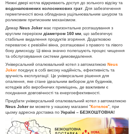
Нижні двері котла відкривають доступ до зольного відсіку та
водонаповнених колосникових грат
. Для забезпечення
герметичності вона обладнана ущільнювальним шнуром та
роликовим притискним механізмом.
Димар
Neus Joker
має горизонтальне розташування з
круглим перерізом
діаметром 160 мм
, що забезпечує
стабільне видалення продуктів згоряння. Додатковою
перевагою є ревізійні вікна, розташовані з правого та лівого
боку димоходу. Ці вікна значно полегшують процес чищення
та обслуговування системи димовидалення.
Універсальний опалювальний котел з автоматикою
Neus
Joker
поєднує в собі високу надійність, ефективність та
зручність експлуатації. Це універсальне рішення для
опалення, яке стане ідеальним вибором для будинків,
котеджів або виробничих приміщень, де важливим є
поєднання довговічності та енергоефективності.
Придбати універсальний опалювальний котел з автоматикою
Neus Joker
ви можете у нашому магазині "
Котелок
", при
цьому адресна доставка по
Україні – БЕЗКОШТОВНА!