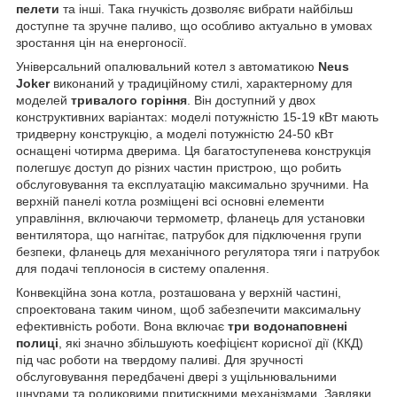
пелети
та інші. Така гнучкість дозволяє вибрати найбільш
доступне та зручне паливо, що особливо актуально в умовах
зростання цін на енергоносії.
Універсальний опалювальний котел з автоматикою
Neus
Joker
виконаний у традиційному стилі, характерному для
моделей
тривалого горіння
. Він доступний у двох
конструктивних варіантах: моделі потужністю 15-19 кВт мають
тридверну конструкцію, а моделі потужністю 24-50 кВт
оснащені чотирма дверима. Ця багатоступенева конструкція
полегшує доступ до різних частин пристрою, що робить
обслуговування та експлуатацію максимально зручними. На
верхній панелі котла розміщені всі основні елементи
управління, включаючи термометр, фланець для установки
вентилятора, що нагнітає, патрубок для підключення групи
безпеки, фланець для механічного регулятора тяги і патрубок
для подачі теплоносія в систему опалення.
Конвекційна зона котла, розташована у верхній частині,
спроектована таким чином, щоб забезпечити максимальну
ефективність роботи. Вона включає
три водонаповнені
полиці
, які значно збільшують коефіцієнт корисної дії (ККД)
під час роботи на твердому паливі. Для зручності
обслуговування передбачені двері з ущільнювальними
шнурами та роликовими притискними механізмами. Завдяки