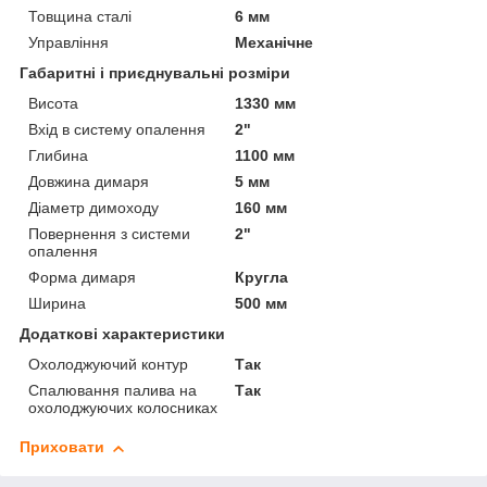
Товщина сталі
6 мм
Управління
Механічне
Габаритні і приєднувальні розміри
Висота
1330 мм
Вхід в систему опалення
2"
Глибина
1100 мм
Довжина димаря
5 мм
Діаметр димоходу
160 мм
Повернення з системи
2"
опалення
Форма димаря
Кругла
Ширина
500 мм
Додаткові характеристики
Охолоджуючий контур
Так
Спалювання палива на
Так
охолоджуючих колосниках
Приховати