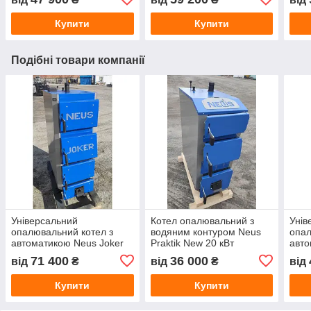
Купити
Купити
Подібні товари компанії
Універсальний
Котел опалювальний з
Унів
опалювальний котел з
водяним контуром Neus
опал
автоматикою Neus Joker
Praktik New 20 кВт
авто
40 кВт
15 к
71 400
36 000
від
₴
від
₴
від
Купити
Купити