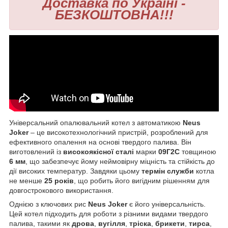
Доставка по Україні -
БЕЗКОШТОВНА!!!
Універсальний опалювальний котел з автоматикою
Neus
Joker
– це високотехнологічний пристрій, розроблений для
ефективного опалення на основі твердого палива. Він
виготовлений із
високоякісної сталі
марки
09Г2С
товщиною
6 мм
, що забезпечує йому неймовірну міцність та стійкість до
дії високих температур. Завдяки цьому
термін служби
котла
не менше
25 років
, що робить його вигідним рішенням для
довгострокового використання.
Однією з ключових рис
Neus Joker
є його універсальність.
Цей котел підходить для роботи з різними видами твердого
палива, такими як
дрова
,
вугілля
,
тріска
,
брикети
,
тирса
,