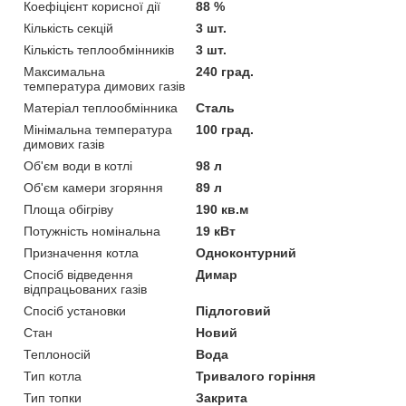
Коефіцієнт корисної дії
88 %
Кількість секцій
3 шт.
Кількість теплообмінників
3 шт.
Максимальна
240 град.
температура димових газів
Матеріал теплообмінника
Сталь
Мінімальна температура
100 град.
димових газів
Об'єм води в котлі
98 л
Об'єм камери згоряння
89 л
Площа обігріву
190 кв.м
Потужність номінальна
19 кВт
Призначення котла
Одноконтурний
Спосіб відведення
Димар
відпрацьованих газів
Спосіб установки
Підлоговий
Стан
Новий
Теплоносій
Вода
Тип котла
Тривалого горіння
Тип топки
Закрита