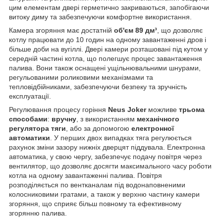
цим елементам двері герметично закриваються, запобігаючи
витоку диму та забезпечуючи комфортне використання.
Камера згоряння має достатній
об'єм 89 дм³
, що дозволяє
котлу працювати до 10 годин на одному завантаженні дров і
більше доби на вугіллі. Двері камери розташовані під кутом у
середній частині котла, що полегшує процес завантаження
палива. Вони також оснащені ущільнювальними шнурами,
регульованими роликовими механізмами та
тепловідбійниками, забезпечуючи безпеку та зручність
експлуатації.
Регулювання процесу горіння
Neus Joker
можливе
трьома
способами
:
вручну
, з використанням
механічного
регулятора тяги
, або за допомогою
електронної
автоматики
. У перших двох випадках тяга регулюється
рахунок зміни зазору нижніх дверцят піддувала. Електронна
автоматика, у свою чергу, забезпечує подачу повітря через
вентилятор, що дозволяє досягти максимального часу роботи
котла на одному завантаженні палива. Повітря
розподіляється по вентканалам під водонаповненими
колосниковими гратами, а також у верхню частину камери
згоряння, що сприяє більш повному та ефективному
згорянню палива.