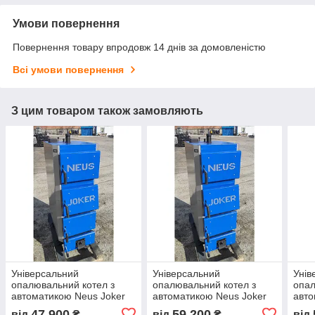
Умови повернення
Повернення товару впродовж 14 днів за домовленістю
Всі умови повернення
З цим товаром також замовляють
Універсальний
Універсальний
Унів
опалювальний котел з
опалювальний котел з
опал
автоматикою Neus Joker
автоматикою Neus Joker
авто
15 кВт
27 кВт
24 к
47 900
59 200
від
₴
від
₴
від