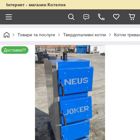
Інтернет - магазин Котелок
Товари та послуги
Твердопаливні котли
Котли трива
Доставка!!!