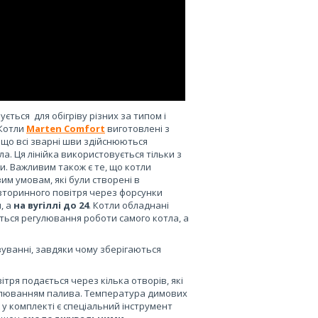
ься для обігріву різних за типом і
 Котли
Marten Сomfort
виготовлені з
 що всі зварні шви здійснюються
ла. Ця лінійка використовується тільки з
. Важливим також є те, що котли
м умовам, які були створені в
вторинного повітря через форсунки
, а
на вугіллі до 24
. Котли обладнані
ться регулювання роботи самого котла, а
вуванні, завдяки чому зберігаються
ря подається через кілька отворів, які
алюванням палива. Температура димових
ж у комплекті є спеціальний інструмент