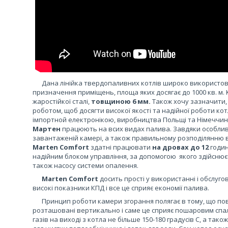
Дана лінійка твердопаливних котлів широко використовуєт
призначення приміщень, площа яких досягає до 1000 кв. м.
жаростійкої сталі,
товщиною 6 мм.
Також хочу зазначити,
роботом, щоб досягти високої якості та надійної роботи кот
імпортной електронікою, виробництва Польщі та Німеччини
Мартен
працюють на всих видах палива. Завдяки особливи
завантаженій камері, а також правильному розподілянню 
Marten Сomfort
здатні працювати
на дровах до 12
годин
надійним блоком управління, за допомогою якого здійснює
також насосу системи опалення.
Marten Сomfort
досить прості у використанні і обслуго
високі показники КПД і все це сприяє економії палива.
Принцип роботи камери згорання полягає в тому, що повіт
розташовані вертикально і саме це сприяє пошаровим сп
газів на виході з котла не більше 150-180 градусів С, а тако