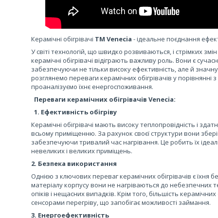
Керамічні обігрівачі
ТМ Venecia
- ідеальне поєднання ефект
У світі технологій, що швидко розвиваються, і стрімких зм
керамічні обігрівачі відіграють важливу роль. Вони є сучас
забезпечуючи не тільки високу ефективність, але й значну е
розглянемо переваги керамічних обігрівачів у порівнянні з
проаналізуємо їхнє енергоспоживання.
Переваги керамічних обігрівачів Venecia:
1. Ефективність обігріву
Керамічні обігрівачі мають високу теплопровідність і здат
всьому приміщенню. За рахунок своєї структури вони збері
забезпечуючи тривалий час нагрівання. Це робить їх ідеа
невеликих і великих приміщень.
2. Безпека використання
Однією з ключових переваг керамічних обігрівачів є їхня б
матеріалу корпусу вони не нагріваються до небезпечних т
опіків і нещасних випадків. Крім того, більшість керамічн
сенсорами перегріву, що запобігає можливості займання.
3. Енергоефективність