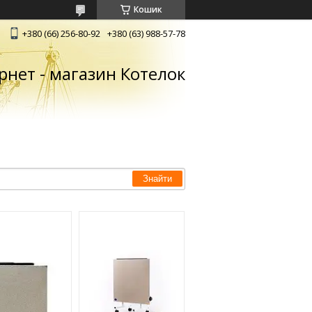
Кошик
+380 (66) 256-80-92
+380 (63) 988-57-78
рнет - магазин Котелок
Знайти