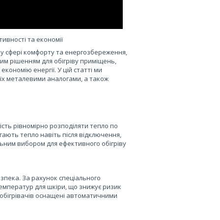
ивності та економії
ін у сфері комфорту та енергозбереження,
ним рішенням для обігріву приміщень,
кономію енергії. У цій статті ми
 їх металевими аналогами, а також
ність рівномірно розподіляти тепло по
гають тепло навіть після відключення,
льним вибором для ефективного обігріву
езпека. За рахунок спеціального
емператур для шкіри, що знижує ризик
их обігрівачів оснащені автоматичними