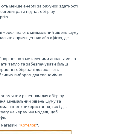
ають менше енергії за рахунок здатності
ерговитрати під час обігріву
ргію.
чні моделі мають мінімальний рівень шуму
пальних приміщеннях або офісах, де
ії порівняно з металевими аналогами за
увати тепло та забезпечувати більш
рамічні обігрівачі дозволяють
абливим вибором для економічно
ономічним рішенням для обігріву
ння, мінімальний рівень шуму та
омашнього використання, так і для
вагу на керамічні моделі, щоб
ісі.
магазині "
Котелок
".