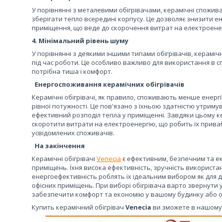
У порівнянні з металевими обігрівачами, керамічні спожив
зберігати тепло всередині корпусу. Це дозволяє знизити ен
приміщення, що веде до скорочення витрат на електроене
4. Мінімальний рівень шуму
У порівнянні з деякими іншими типами обігрівачів, керамі
під час роботи. Це особливо важливо для використання в с
потрібна тиша і комфорт.
Енергоспоживання керамічних обігрівачів
Керамічні обігрівачі, як правило, споживають менше енерг
рівної потужності. Це пов'язано з їхньою здатністю утрим
ефективний розподіл тепла у приміщенні. Завдяки цьому ке
скоротити витрати на електроенергію, що робить їх прив
усвідомлених споживачів.
На закінчення
Керамічні обігрівачі
Venecia
є ефективним, безпечним та ек
приміщень. Їхня висока ефективність, зручність використа
енергоефективність роблять їх ідеальним вибором як для д
офісних приміщень. При виборі обігрівача варто звернути у
забезпечити комфорт та економію у вашому будинку або оф
Купить керамічний обігрівач
Venecia
ви зможете в нашому 