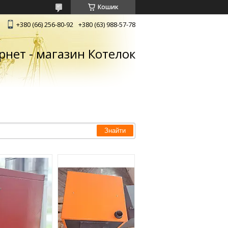
Кошик
+380 (66) 256-80-92
+380 (63) 988-57-78
рнет - магазин Котелок
Знайти