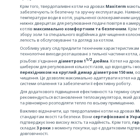
Крім того, твердопаливні котли на дровах
Maxiterm
мают
забезпечують їх безпечну та зручну експлуатацію. Наявн
температури води в котлі, ущільненої склокерамічним шнур
нижніх дверцятах для регулювання подачі повітря в камер
котлів
максимально комфортним та безпечним
. Крім
збору золи та спеціального відбійника для чищення колосн
легкість в обслуговуванні та догляді за котлом.
Особливу увагу слід приділити технічним характеристикам
технологічні виходи розташовані з тильної частини котла,
1/2
різьбові з'єднання
діаметром 1
дюйма
. Котел на дров
шибером для регулювання кількості газів, що відходять і
перехідником на круглий димар діаметром 150 мм
, о
чищення. Це дозволяє максимально адаптувати котел на д
системи опалення та забезпечити її ефективну роботу.
Для додаткового підвищення ефективності та терміну слу
рекомендується встановлення теплоакумулятора, який до
та рівномірно розподіляти тепло по всьому приміщенню.
Важливо відзначити, що твердопаливні котли на дровах
M
стандартам якості та безпеки. Вони
сертифіковані в Укра
підтверджує їхню високу якість та надійність. Крім того,
гар
складає
3 роки
з моменту покупки, що є додатковим підтве
довговічності.