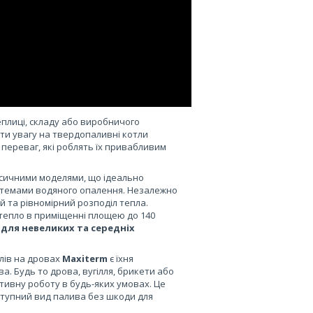
еплиці, складу або виробничого
и увагу на твердопаливні котли
 переваг, які роблять їх привабливим
асичними моделями, що ідеально
стемами водяного опалення. Незалежно
ий та рівномірний розподіл тепла.
тепло в приміщенні площею до 140
для невеликих та середніх
лів на дровах
Maxiterm
є їхня
а. Будь то дрова, вугілля, брикети або
ктивну роботу в будь-яких умовах. Це
тупний вид палива без шкоди для