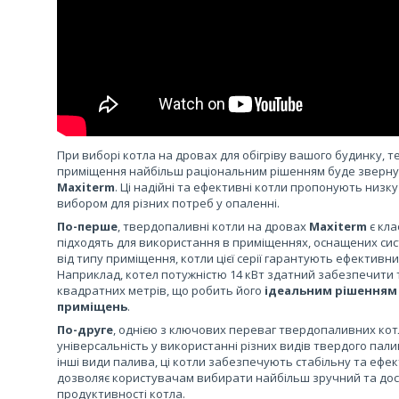
При виборі котла на дровах для обігріву вашого будинку, т
приміщення найбільш раціональним рішенням буде звернут
Maxiterm
. Ці надійні та ефективні котли пропонують низку
вибором для різних потреб у опаленні.
По-перше
, твердопаливні котли на дровах
Maxiterm
є кл
підходять для використання в приміщеннях, оснащених си
від типу приміщення, котли цієї серії гарантують ефективн
Наприклад, котел потужністю 14 кВт здатний забезпечити 
квадратних метрів, що робить його
ідеальним рішенням 
приміщень
.
По-друге
, однією з ключових переваг твердопаливних кот
універсальність у використанні різних видів твердого палив
інші види палива, ці котли забезпечують стабільну та ефе
дозволяє користувачам вибирати найбільш зручний та дос
продуктивності котла.