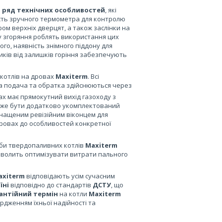
ь
ряд технічних особливостей
, які
ість зручного термометра для контролю
ом верхніх дверцят, а також заслінки на
у згоряння роблять використання цих
 того, наявність знімного піддону для
иків від залишків горіння забезпечують
 котлів на дровах
Maxiterm
. Всі
 а подача та обратка здійснюються через
ах має прямокутний вихід газоходу з
 може бути додатково укомплектований
снащеним ревізійним віконцем для
ровах до особливостей конкретної
жби твердопаливних котлів
Maxiterm
зволить оптимізувати витрати пального
axiterm
відповідають усім сучасним
їні
відповідно до стандартів
ДСТУ
, що
антійний термін
на котли
Maxiterm
рдженням їхньої надійності та