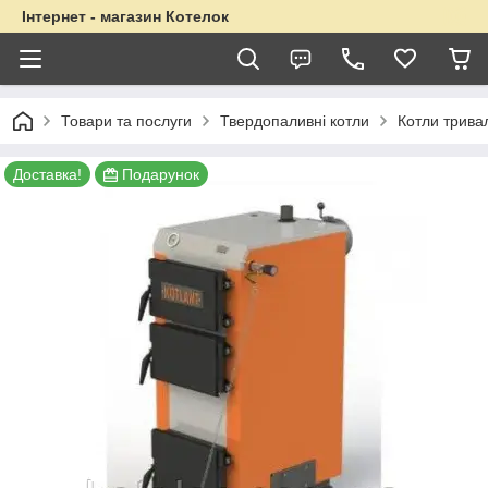
Інтернет - магазин Котелок
Товари та послуги
Твердопаливні котли
Котли трива
Доставка!
Подарунок