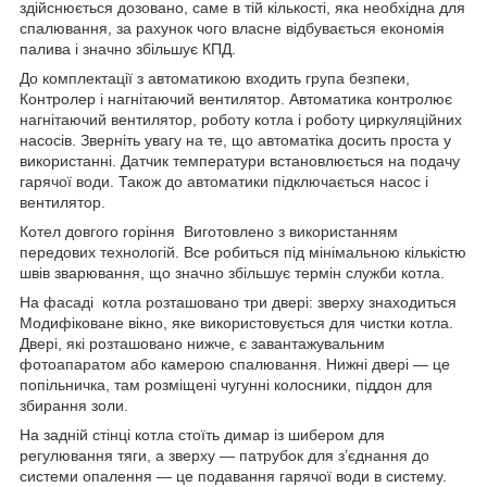
здійснюється дозовано, саме в тій кількості, яка необхідна для
спалювання, за рахунок чого власне відбувається економія
палива і значно збільшує КПД.
До комплектації з автоматикою входить група безпеки,
Контролер і нагнітаючий вентилятор. Автоматика контролює
нагнітаючий вентилятор, роботу котла і роботу циркуляційних
насосів. Зверніть увагу на те, що автоматіка досить проста у
використанні. Датчик температури встановлюється на подачу
гарячої води. Також до автоматики підключається насос і
вентилятор.
Котел довгого горіння Виготовлено з використанням
передових технологій. Все робиться під мінімальною кількістю
швів зварювання, що значно збільшує термін служби котла.
На фасаді котла розташовано три двері: зверху знаходиться
Модифіковане вікно, яке використовується для чистки котла.
Двері, які розташовано нижче, є завантажувальним
фотоапаратом або камерою спалювання. Нижні двері — це
попільничка, там розміщені чугунні колосники, піддон для
збирання золи.
На задній стінці котла стоїть димар із шибером для
регулювання тяги, а зверху — патрубок для з’єднання до
системи опалення — це подавання гарячої води в систему.