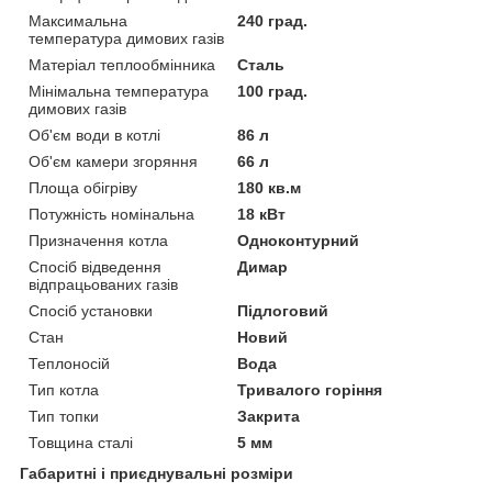
Максимальна
240 град.
температура димових газів
Матеріал теплообмінника
Сталь
Мінімальна температура
100 град.
димових газів
Об'єм води в котлі
86 л
Об'єм камери згоряння
66 л
Площа обігріву
180 кв.м
Потужність номінальна
18 кВт
Призначення котла
Одноконтурний
Спосіб відведення
Димар
відпрацьованих газів
Спосіб установки
Підлоговий
Стан
Новий
Теплоносій
Вода
Тип котла
Тривалого горіння
Тип топки
Закрита
Товщина сталі
5 мм
Габаритні і приєднувальні розміри