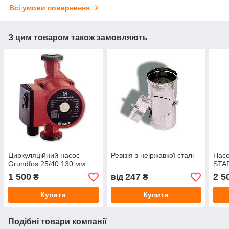
Всі умови повернення
З цим товаром також замовляють
Циркуляційний насос
Ревізія з неіржавкої сталі
Насо
Grundfos 25/40 130 мм
STA
1 500
247
2 5
₴
від
₴
Купити
Купити
Подібні товари компанії