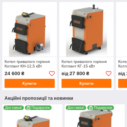
Котел тривалого горіння
Котел тривалого горіння
Коте
Котлант КН-12,5 кВт
Котлант КГ-15 кВт
Котл
24 600
27 800
₴
від
₴
від
Купити
Купити
Акційні пропозиції та новинки
Доставка!
Подарунок
Доставка!
Подарунок