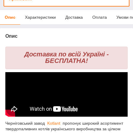
Опис
Характеристики
Доставка
Оплата
Умови п
Опис
Доставка по всій Україні -
БЕСПЛАТНА!
Черніговський завод
Kotlant
пропонує широкий асортимент
твердопаливних котлів українського виробництва за цілком