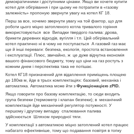
демократичними і доступними цінами. Якщо ви хочете купити
котел для обігрівання і при цьому не потрапити в «газову
залежність» пропоную звернути увагу на котел КГ 18.
Перш за все, хочемо звернути увагу на той фактор, що для
роботи цього міцно затопленого котла тривалого горіння
використовуються все Випадки твердого палива: дрова,
брикети деревних відходів, вугілля і т.п. Цей обігрівальний
котел практично ні в чому не поступається А газовий газ має
ще й інші переваги: безпека, екологія, простота встановлення
і експлуатації. Плюс, звичайно, ж це дуже відчутна економія
вашого фінансового бюджету, тому що ціни на газ ростуть з
кожним днем і перспектива така не потішає.
Котел КГ18 призначений для відаплення приміщень площею
до 180кв м, йде в трьох комплектаціях: базовий, механіка і
автоматика. Автоматика може йти з
Функціонацією zPID.
Якщо говорити про базову комплектацію, то сюди входить
група безпеки (термометр і клапан безпеки); в механічний
комплектація йде механічний регулятор потужності. У
першому і другому випадку спалювання палива
здійснюється Шляхом природної тяги.
У комплектації з автоматикою міцно затоплений котел працює
набагато ефективніше, тому що подавання повітря в топку