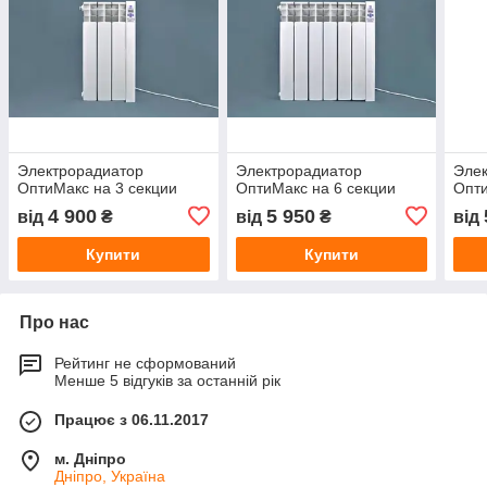
Электрорадиатор
Электрорадиатор
Эле
ОптиМакс на 3 секции
ОптиМакс на 6 секции
Опти
4 900
5 950
від
₴
від
₴
від
Купити
Купити
Про нас
Рейтинг не сформований
Менше 5 відгуків за останній рік
Працює з 06.11.2017
м. Дніпро
Дніпро, Україна