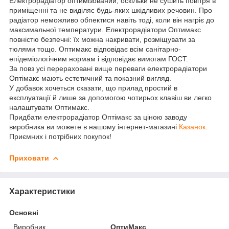
Електрорадіатор оптимізований, оскільки не сушить повітря в
приміщенні та не виділяє будь-яких шкідливих речовин. Про
радіатор неможливо обпектися навіть тоді, коли він нагріє до
максимальної температури. Електрорадіатори Оптимакс
повністю безпечні: їх можна накривати, розміщувати за
тюлями тощо. Оптимакс відповідає всім санітарно-
епідеміологічним нормам і відповідає вимогам ГОСТ.
За повз усі перераховані вище переваги електрорадіатори
Оптімакс мають естетичний та показний вигляд.
У добавок хочеться сказати, що прилад простий в
експлуатації й лише за допомогою чотирьох клавіш ви легко
налаштувати Оптимакс.
Придбати електрорадіатор Оптімакс за ціною заводу
виробника ви можете в нашому інтернет-магазині
Казанок
.
Приємних і потрібних покупок!
Приховати
Характеристики
Основні
Виробник
ОптиМакс