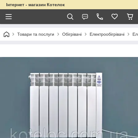
Інтернет - магазин Котелок
Товари та послуги
Обігрівачі
Електрообігрівачі
Ел