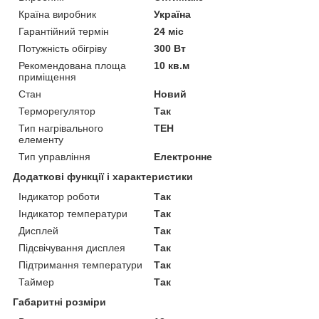
Країна виробник
Україна
Гарантійний термін
24 міс
Потужність обігріву
300 Вт
Рекомендована площа
10 кв.м
приміщення
Стан
Новий
Терморегулятор
Так
Тип нагрівального
ТЕН
елементу
Тип управління
Електронне
Додаткові функції і характеристики
Індикатор роботи
Так
Індикатор температури
Так
Дисплей
Так
Підсвічування дисплея
Так
Підтримання температури
Так
Таймер
Так
Габаритні розміри