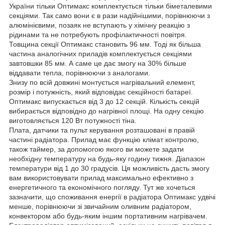
України тільки Оптимакс комплектується тільки біметалевими
секціями. Так само вони є в рази надійнішими, порівнюючи з
алюмінієвими, позаяк не вступають у хімічну реакцію з
рідинами та не потребують профілактичності повітря.
Товщина секції Оптимакс становить 96 мм. Тоді як більша
частина аналогічних приладів комплектується секціями
завтовшки 85 мм. А саме це дає змогу на 30% більше
віддавати тепла, порівнюючи з аналогами.
Знизу по всій довжині монтується нагрівальний елемент,
розмір і потужність, який відповідає секційності батареї.
Оптимакс випускається від 3 до 12 секцій. Кількість секцій
вибирається відповідно до нагрівної площі. На одну секцію
виготовляється 120 Вт потужності тіна.
Плата, датчики та пульт керування розташовані в правій
частині радіатора. Прилад має функцію клімат контролю,
також таймер, за допомогою якого ви можете задати
необхідну температуру на будь-яку годину тижня. Діапазон
температури від 1 до 30 градусів. Ця можливість дасть змогу
вам використовувати прилад максимально ефективно з
енергетичного та економічного погляду. Тут же хочеться
зазначити, що споживання енергії в радіатора Оптимакс удвічі
менше, порівнюючи зі звичайним оливним радіатором,
конвектором або будь-яким іншим портативним нагрівачем.