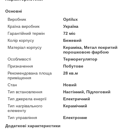
Основні
Виробник
Optilux
Країна виробник
Україна
Гарантійний термін
72 міс
Колір корпусу
Бежевий
Матеріал корпусу
Кераміка, Метал покритий
порошковою фарбою
Особливості
Терморегулятор
Призначення
Побутове
Рекомендована площа
28 кв.м
приміщення
Стан
Новий
Тип встановлення
Настінний, Підлоговий
Тип джерела енергії
Електричний
Тип нагрівального
Керамічний
елементу
Тип управління
Електронне
Додаткові характеристики