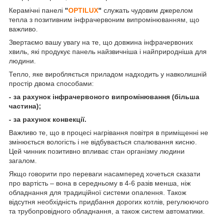
Керамічні панелі
"
OPTILUX
"
служать чудовим джерелом
тепла з позитивним інфрачервоним випромінюванням, що
важливо.
Звертаємо вашу увагу на те, що довжина інфрачервоних
хвиль, які продукує панель найзвичніша і найприродніша для
людини.
Тепло, яке виробляється приладом надходить у навколишній
простір двома способами:
- за рахунок інфрачервоного випромінювання (більша
частина);
- за рахунок конвекції.
Важливо те, що в процесі нагрівання повітря в приміщенні не
змінюється вологість і не відбувається спалювання кисню.
Цей чинник позитивно впливає стан організму людини
загалом.
Якщо говорити про переваги насамперед хочеться сказати
про вартість – вона в середньому в 4-6 разів менша, ніж
обладнання для традиційної системи опалення. Також
відсутня необхідність придбання дорогих котлів, регулюючого
та трубопровідного обладнання, а також систем автоматики.