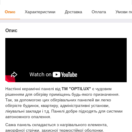
Опис
Характеристики
Доставка
Оплата
Умови п
Опис
Настінні керамічні панелі від
ТМ "OPTILUX"
є чудовим
рішенням для обігріву приміщень будь-якого призначення.
Так, за допомогою цих обігрівальних панелей ви легко
обігрієте будинок, квартиру, адміністративні установи,
лікувальні заклади і т.д. Панелі добре підходять для системи
автономного опалення.
Сама панель складається з нагрівального елемента,
аморфної стрічки, захисної термостійкої оболонки.