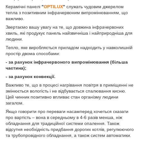
Керамічні панелі
"
OPTILUX
"
служать чудовим джерелом
тепла з позитивним інфрачервоним випромінюванням, що
важливо.
Звертаємо вашу увагу на те, що довжина інфрачервоних
хвиль, які продукує панель найзвичніша і найприродніша для
людини.
Тепло, яке виробляється приладом надходить у навколишній
простір двома способами:
- за рахунок інфрачервоного випромінювання (більша
частина);
- за рахунок конвекції.
Важливо те, що в процесі нагрівання повітря в приміщенні не
змінюється вологість і не відбувається спалювання кисню.
Цей чинник позитивно впливає стан організму людини
загалом.
Якщо говорити про переваги насамперед хочеться сказати
про вартість – вона в середньому в 4-6 разів менша, ніж
обладнання для традиційної системи опалення. Також
відсутня необхідність придбання дорогих котлів, регулюючого
та трубопровідного обладнання, а також систем автоматики.