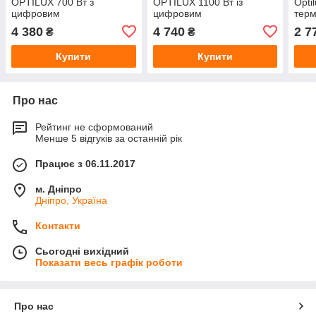
OPTILUX 700 Вт з
OPTILUX 1100 Вт із
Opti
цифровим
цифровим
тер
терморегулятором
терморегулятором
4 380
4 740
2 7
₴
₴
Купити
Купити
Про нас
Рейтинг не сформований
Менше 5 відгуків за останній рік
Працює з 06.11.2017
м. Дніпро
Дніпро, Україна
Контакти
Сьогодні вихідний
Показати весь графік роботи
Про нас