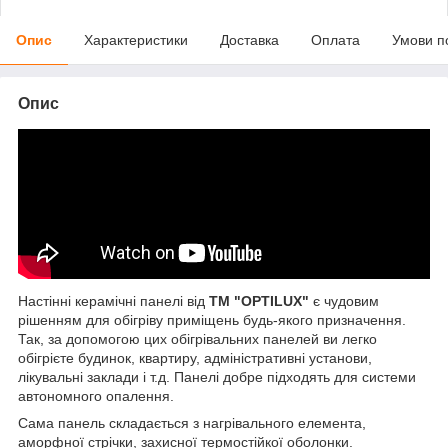
Опис
Характеристики
Доставка
Оплата
Умови п
Опис
Настінні керамічні панелі від
ТМ "OPTILUX"
є чудовим
рішенням для обігріву приміщень будь-якого призначення.
Так, за допомогою цих обігрівальних панелей ви легко
обігрієте будинок, квартиру, адміністративні установи,
лікувальні заклади і т.д. Панелі добре підходять для системи
автономного опалення.
Сама панель складається з нагрівального елемента,
аморфної стрічки, захисної термостійкої оболонки.