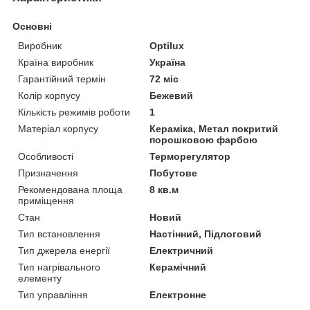
Основні
Виробник
Optilux
Країна виробник
Україна
Гарантійний термін
72 міс
Колір корпусу
Бежевий
Кількість режимів роботи
1
Матеріал корпусу
Кераміка, Метал покритий
порошковою фарбою
Особливості
Терморегулятор
Призначення
Побутове
Рекомендована площа
8 кв.м
приміщення
Стан
Новий
Тип встановлення
Настінний, Підлоговий
Тип джерела енергії
Електричний
Тип нагрівального
Керамічний
елементу
Тип управління
Електронне