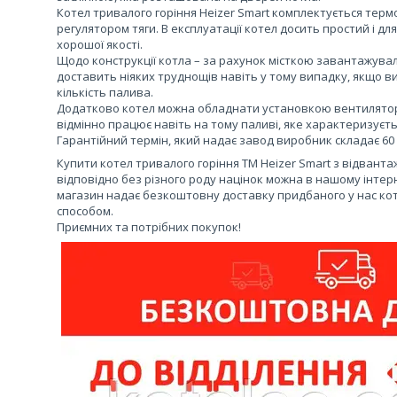
Котел тривалого горіння Heizer Smart комплектується те
регулятором тяги. В експлуатації котел досить простий і д
хорошої якості.
Щодо конструкції котла – за рахунок місткою завантажув
доставить ніяких труднощів навіть у тому випадку, якщо 
кількість палива.
Додатково котел можна обладнати установкою вентилято
відмінно працює навіть на тому паливі, яке характеризуєть
Гарантійний термін, який надає завод виробник складає 60 
Купити котел тривалого горіння ТМ Heizer Smart з відвант
відповідно без різного роду націнок можна в нашому інтер
магазин надає безкоштовну доставку придбаного у нас котл
способом.
Приємних та потрібних покупок!