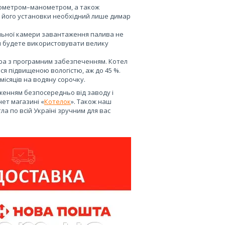
рмометром–манометром, а також
ля його установки необхідний лише димар
альної камери завантаження палива не
ви будете використовувати велику
ра з програмним забезпеченням. Котел
ся підвищеною вологістю, аж до 45 %.
місяців на водяну сорочку.
аженням безпосередньо від заводу і
нет магазині «
Котелок
». Також наш
а по всій Україні зручним для вас