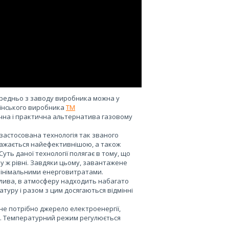
ередньо з заводу виробника можна у
аїнського виробника
ТМ
чна і практична альтернатива газовому
r застосована технологія так званого
вважається найефективнішою, а також
ть даної технології полягає в тому, що
у ж рівні. Завдяки цьому, завантажене
 мінімальними енерговитратами.
алива, в атмосферу надходить набагато
туру і разом з цим досягаються відмінні
не потрібно джерело електроенергії,
і. Температурний режим регулюється