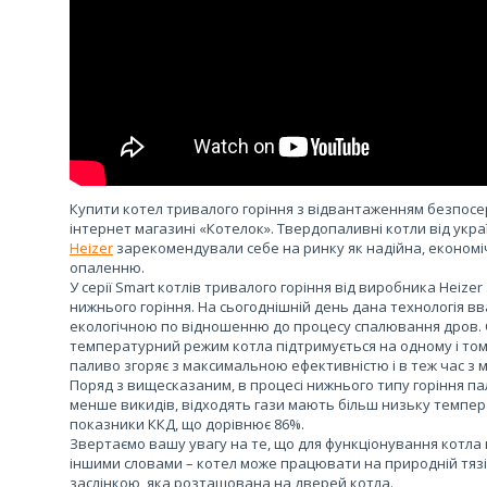
Купити котел тривалого горіння з відвантаженням безпос
інтернет магазині «Котелок». Твердопаливні котли від укр
Heizer
зарекомендували себе на ринку як надійна, економі
опаленню.
У серії Smart котлів тривалого горіння від виробника Heize
нижнього горіння. На сьогоднішній день дана технологія 
екологічною по відношенню до процесу спалювання дров. Су
температурний режим котла підтримується на одному і том
паливо згоряє з максимальною ефективністю і в теж час з
Поряд з вищесказаним, в процесі нижнього типу горіння п
менше викидів, відходять гази мають більш низьку темпера
показники ККД, що дорівнює 86%.
Звертаємо вашу увагу на те, що для функціонування котла 
іншими словами – котел може працювати на природній тяз
заслінкою, яка розташована на дверей котла.