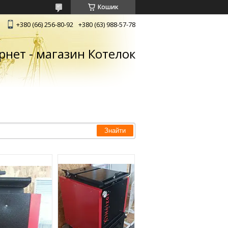
Кошик
+380 (66) 256-80-92
+380 (63) 988-57-78
рнет - магазин Котелок
Знайти