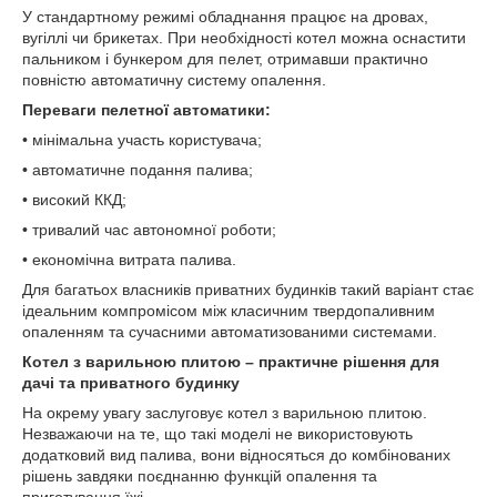
У стандартному режимі обладнання працює на дровах,
вугіллі чи брикетах. При необхідності котел можна оснастити
пальником і бункером для пелет, отримавши практично
повністю автоматичну систему опалення.
Переваги пелетної автоматики:
• мінімальна участь користувача;
• автоматичне подання палива;
• високий ККД;
• тривалий час автономної роботи;
• економічна витрата палива.
Для багатьох власників приватних будинків такий варіант стає
ідеальним компромісом між класичним твердопаливним
опаленням та сучасними автоматизованими системами.
Котел з варильною плитою – практичне рішення для
дачі та приватного будинку
На окрему увагу заслуговує котел з варильною плитою.
Незважаючи на те, що такі моделі не використовують
додатковий вид палива, вони відносяться до комбінованих
рішень завдяки поєднанню функцій опалення та