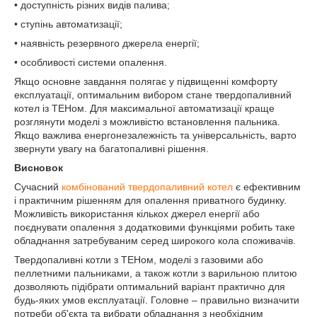
• доступність різних видів палива;
• ступінь автоматизації;
• наявність резервного джерела енергії;
• особливості системи опалення.
Якщо основне завдання полягає у підвищенні комфорту
експлуатації, оптимальним вибором стане твердопаливний
котел із ТЕНом. Для максимальної автоматизації краще
розглянути моделі з можливістю встановлення пальника.
Якщо важлива енергонезалежність та універсальність, варто
звернути увагу на багатопаливні рішення.
Висновок
Сучасний
комбінований твердопаливний котел
є ефективним
і практичним рішенням для опалення приватного будинку.
Можливість використання кількох джерел енергії або
поєднувати опалення з додатковими функціями робить таке
обладнання затребуваним серед широкого кола споживачів.
Твердопаливні котли з ТЕНом, моделі з газовими або
пеллетними пальниками, а також котли з варильною плитою
дозволяють підібрати оптимальний варіант практично для
будь-яких умов експлуатації. Головне – правильно визначити
потреби об'єкта та вибрати обладнання з необхідним