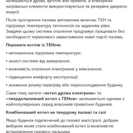
залишаються дрова, вугілля або брикети, а електричні
нагрівальні елементи використовуються як резервне джерело
енергії.
Після прогоряння палива автоматика включає ТЕН та
підтримує температуру теплоносія на заданому рівні.
Завдяки цьому система опалення продовжує працювати без
необхідності термінового завантаження нової партії палива.
Переваги котлів із ТЕНом:
• автоматична підтримка температури;
• захист системи від замерзання;
• можливість опалення електрикою у міжсезоння;
• підвищення комфорту експлуатації;
• зниження ризику перегріву або переохолодження будинку.
Саме тому запити «
котел дрова електрика
» та
«
твердопаливний котел з ТЕНом
» залишаються одними з
найпопулярніших серед власників приватних будинків.
Комбінований котел на твердому паливі та газі
Якщо будинок підключений до газової магістралі, добрим
вибором може стати комбінований котел із можливістю
встановлення газового пальника.