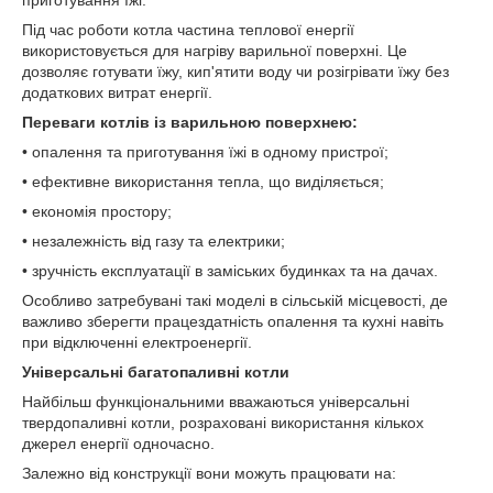
приготування їжі.
Під час роботи котла частина теплової енергії
використовується для нагріву варильної поверхні. Це
дозволяє готувати їжу, кип'ятити воду чи розігрівати їжу без
додаткових витрат енергії.
Переваги котлів із варильною поверхнею:
• опалення та приготування їжі в одному пристрої;
• ефективне використання тепла, що виділяється;
• економія простору;
• незалежність від газу та електрики;
• зручність експлуатації в заміських будинках та на дачах.
Особливо затребувані такі моделі в сільській місцевості, де
важливо зберегти працездатність опалення та кухні навіть
при відключенні електроенергії.
Універсальні багатопаливні котли
Найбільш функціональними вважаються універсальні
твердопаливні котли, розраховані використання кількох
джерел енергії одночасно.
Залежно від конструкції вони можуть працювати на: