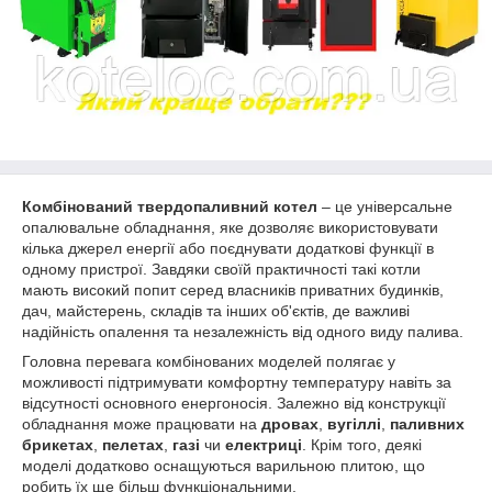
Комбінований твердопаливний котел
– це універсальне
опалювальне обладнання, яке дозволяє використовувати
кілька джерел енергії або поєднувати додаткові функції в
одному пристрої. Завдяки своїй практичності такі котли
мають високий попит серед власників приватних будинків,
дач, майстерень, складів та інших об'єктів, де важливі
надійність опалення та незалежність від одного виду палива.
Головна перевага комбінованих моделей полягає у
можливості підтримувати комфортну температуру навіть за
відсутності основного енергоносія. Залежно від конструкції
обладнання може працювати на
дровах
,
вугіллі
,
паливних
брикетах
,
пелетах
,
газі
чи
електриці
. Крім того, деякі
моделі додатково оснащуються варильною плитою, що
робить їх ще більш функціональними.