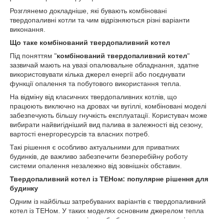
Розглянемо докладніше, які бувають комбіновані
твердопаливні котли та чим відрізняються різні варіанти
виконання.
Що таке комбінований твердопаливний котел
Під поняттям "
комбінований твердопаливний котел
"
зазвичай мають на увазі опалювальне обладнання, здатне
використовувати кілька джерел енергії або поєднувати
функції опалення та побутового використання тепла.
На відміну від класичних твердопаливних котлів, що
працюють виключно на дровах чи вугіллі, комбіновані моделі
забезпечують більшу гнучкість експлуатації. Користувач може
вибирати найвигідніший вид палива в залежності від сезону,
вартості енергоресурсів та власних потреб.
Такі рішення є особливо актуальними для приватних
будинків, де важливо забезпечити безперебійну роботу
системи опалення незалежно від зовнішніх обставин.
Твердопаливний котел із ТЕНом: популярне рішення для
будинку
Одним із найбільш затребуваних варіантів є твердопаливний
котел із ТЕНом. У таких моделях основним джерелом тепла