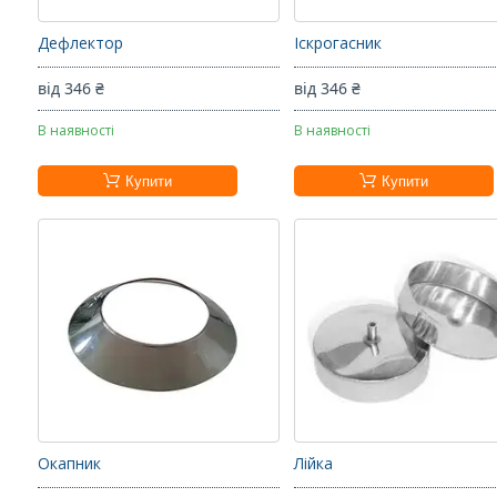
Дефлектор
Іскрогасник
від 346 ₴
від 346 ₴
В наявності
В наявності
Купити
Купити
Окапник
Лійка