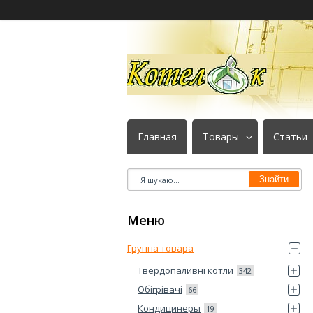
Главная
Товары
Статьи
Знайти
Группа товара
Твердопаливні котли
342
Обігрівачі
66
Кондицинеры
19