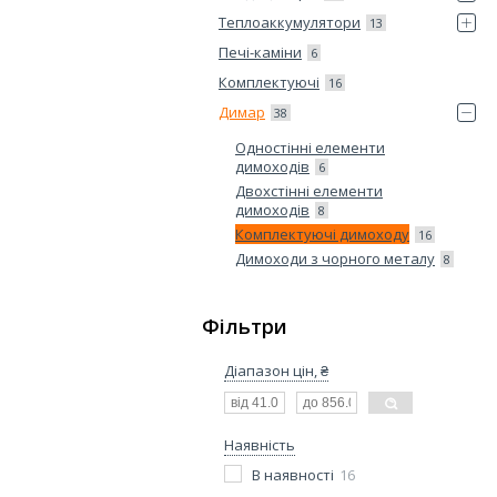
Теплоаккумулятори
13
Печі-каміни
6
Комплектуючі
16
Димар
38
Одностінні елементи
димоходів
6
Двохстінні елементи
димоходів
8
Комплектуючі димоходу
16
Димоходи з чорного металу
8
Фільтри
Діапазон цін, ₴
Наявність
В наявності
16