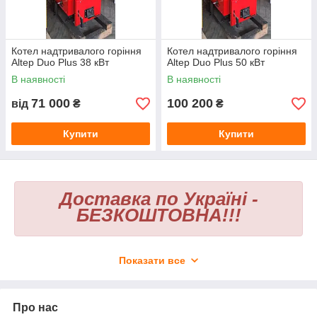
Котел надтривалого горіння
Котел надтривалого горіння
Altep Duo Plus 38 кВт
Altep Duo Plus 50 кВт
В наявності
В наявності
71 000
100 200
від
₴
₴
Купити
Купити
Доставка по Україні -
БЕЗКОШТОВНА!!!
Котел надтривалого горіння
Altep Duo Plus
з автоматикою
Показати все
заслужено лідирує на українському ринку завдяки своїй
надійності та продуманій конструкції. Виготовлений із
високоякісної
жароміцної
сталі 09Г2С
завтовшки
6 мм
, він
гарантує тривалий термін
експлуатації
не менше
25 років
.
Про нас