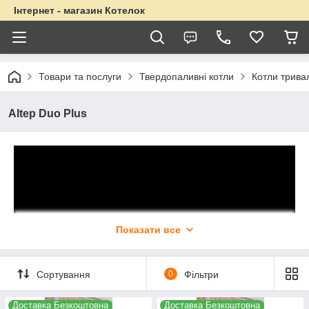
Інтернет - магазин Котелок
Товари та послуги
Твердопаливні котли
Котли трива
Altep Duo Plus
Показати все
Сортування
0
Фільтри
Доставка Безкоштовна
Доставка Безкоштовна