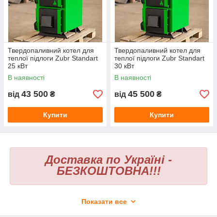
Твердопаливний котел для
Твердопаливний котел для
теплої підлоги Zubr Standart
теплої підлоги Zubr Standart
25 кВт
30 кВт
В наявності
В наявності
43 500
45 500
від
₴
від
₴
Купити
Купити
Доставка по Україні -
БЕЗКОШТОВНА!!!
Твердопаливний котел для теплої підлоги
STANDART
- це
Показати все
сучасне опалювальне обладнання, розроблене для
ефективного та економічного обігріву приватних будинків,