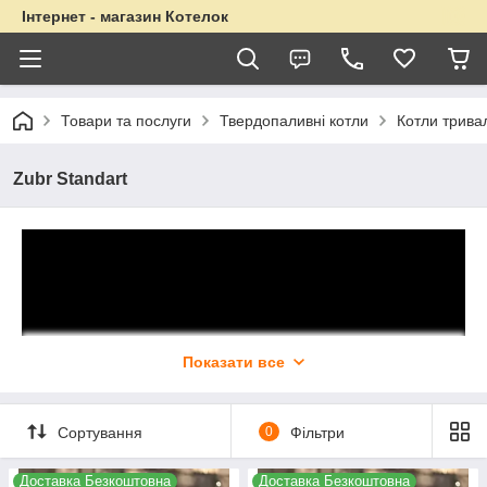
Інтернет - магазин Котелок
Товари та послуги
Твердопаливні котли
Котли трива
Zubr Standart
Показати все
Сортування
0
Фільтри
Доставка Безкоштовна
Доставка Безкоштовна