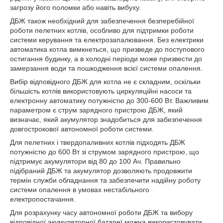
загрозу його поломки або навіть вибуху.
ДБЖ також необхідний для забезпечення безперебійної
роботи пелетних котлів, особливо для підтримки роботи
системи керування та електрозапалювання. Без електрики
автоматика котла вимкнеться, що призведе до поступового
остигання будинку, а в холодні періоди може призвести до
замерзання води та пошкодження всієї системи опалення.
Вибір відповідного ДБЖ для котла не є складним, оскільки
більшість котлів використовують циркуляційні насоси та
електронну автоматику потужністю до 300-600 Вт. Важливим
параметром є струм зарядного пристрою ДБЖ, який
визначає, який акумулятор знадобиться для забезпечення
довгострокової автономної роботи системи.
Для пелетних і твердопаливних котлів підходять ДБЖ
потужністю до 600 Вт зі струмом зарядного пристрою, що
підтримує акумулятори від 80 до 100 Ач. Правильно
підібраний ДБЖ та акумулятор дозволяють продовжити
термін служби обладнання та забезпечити надійну роботу
системи опалення в умовах нестабільного
електропостачання.
Для розрахунку часу автономної роботи ДБЖ та вибору
відповідної акумуляторної батареї можна використовувати