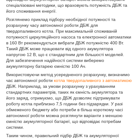
спеціалізовані методики, що враховують потужність ДБЖ та
його споживання енергії.
Розглянемо приклад підбору необхідної потужності та
розрахунку часу автономної роботи ДБЖ для
твердопаливного котла. При максимальній споживаній
потужності циркуляційного насоса та електронної автоматики
в 160 Вт рекомендується вибрати ДБЖ потужністю 400 Вт.
Такий ДБЖ може працювати від одного акумулятора
напругою 12 В, що є стандартним для більшості моделей.
Для забезпечення надійності системи виберемо
акумуляторну батарею ємністю 100 Ач.
Використовуючи метод усередненого розрахунку, визначимо
час автономної роботи
котла твердопаливного з автоматикою
ДБЖ. Наприклад, за умови розрахунку з урахуванням
стандартних параметрів, таких як ємність акумулятора та
його заряд, отримуємо, що ДБЖ дозволяє підтримувати
роботу котла приблизно 7,5 години без підзарядки. У разі
обмеженого бюджету або потреби в більш короткому часі
автономної роботи можна розглянути варіанти з меншою
ємністю акумуляторної батареї, що відповідає потребам
системи.
Таким чином, правильний підбір ДБЖ та акумуляторної