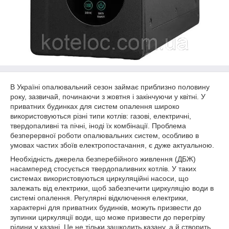
В Україні опалювальний сезон займає приблизно половину
року, зазвичай, починаючи з жовтня і закінчуючи у квітні. У
приватних будинках для систем опалення широко
використовуються різні типи котлів: газові, електричні,
твердопаливні та пічні, іноді їх комбінації. Проблема
безперервної роботи опалювальних систем, особливо в
умовах частих збоїв електропостачання, є дуже актуальною.
Необхідність джерела безперебійного живлення (ДБЖ)
насамперед стосується твердопаливних котлів. У таких
системах використовуються циркуляційні насоси, що
залежать від електрики, щоб забезпечити циркуляцію води в
системі опалення. Регулярні відключення електрики,
характерні для приватних будинків, можуть призвести до
зупинки циркуляції води, що може призвести до перегріву
рідини у казані. Це не тільки зашкодить казану, а й створить