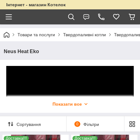
Інтернет - магазин Котелок
Товари та послуги
Твердопаливні котли
Твердопалив
Neus Heat Eko
Показати все
Сортування
0
Фільтри
Доставка!!!
Доставка!!!